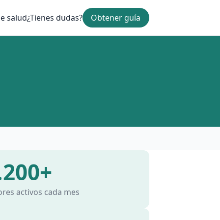
e salud
¿Tienes dudas?
Obtener guía
.200+
ores activos cada mes