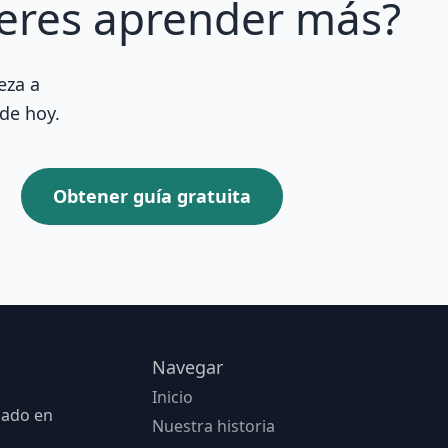
eres aprender más?
eza a
de hoy.
Obtener guía gratuita
Navegar
Inicio
sado en
Nuestra historia