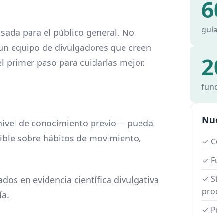
6
guía
sada para el público general. No
un equipo de divulgadores que creen
2
l primer paso para cuidarlas mejor.
fun
Nue
nivel de conocimiento previo— pueda
sible sobre hábitos de movimiento,
✓ C
✓ Fu
✓ S
dos en evidencia científica divulgativa
pro
ía.
✓ P