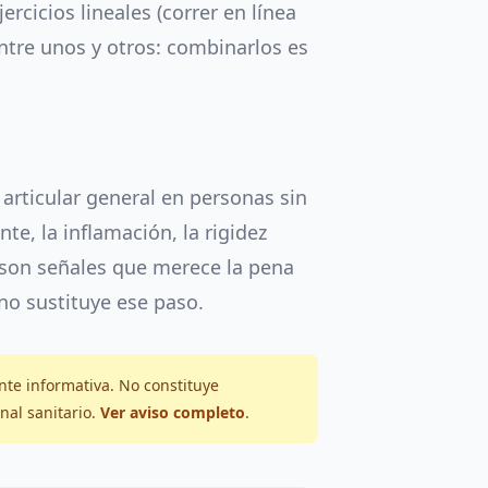
rcicios lineales (correr en línea
entre unos y otros: combinarlos es
 articular general en personas sin
nte, la inflamación, la rigidez
 son señales que merece la pena
 no sustituye ese paso.
nte informativa. No constituye
nal sanitario.
Ver aviso completo
.