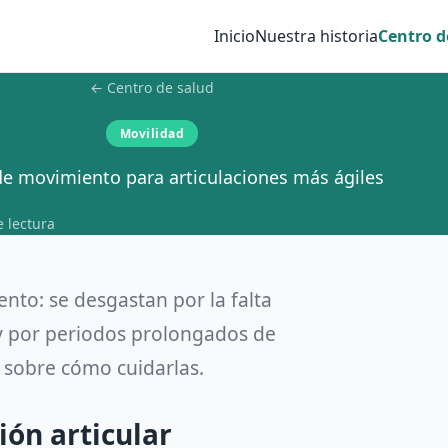
Inicio
Nuestra historia
Centro d
← Centro de salud
Movilidad
de movimiento para articulaciones más ágiles
 lectura
nto: se desgastan por la falta
, y por periodos prolongados de
 sobre cómo cuidarlas.
ión articular