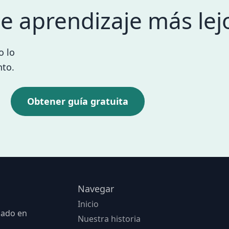
te aprendizaje más lej
o lo
nto.
Obtener guía gratuita
Navegar
Inicio
sado en
Nuestra historia